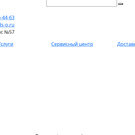
6-44-63
s-o.ru
фис №57
Услуги
Сервисный центр
Достав