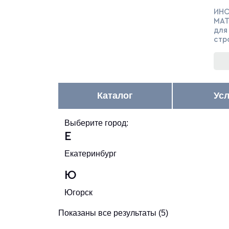
ИНС
МА
для
стр
Каталог
Ус
Выберите город:
Е
Екатеринбург
Ю
Югорск
Показаны все результаты (5)